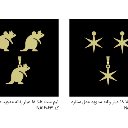
نیم ست طلا 18 عیار زنانه مدوپد مدل ستاره
نیم ست طلا 18 عیار زنانه م
کد NA16063