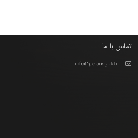
تماس با ما
info@peransgold.ir