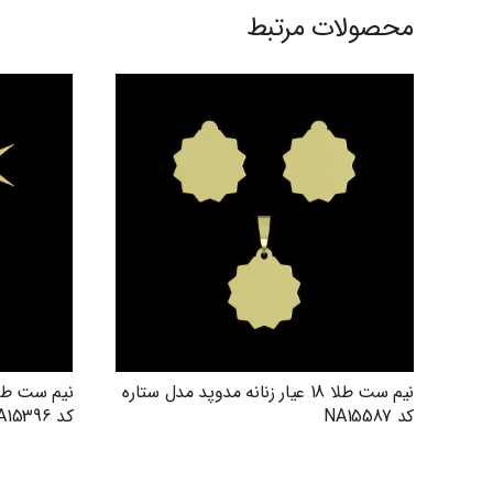
محصولات مرتبط
نیم ست طلا 18 عیار زنانه مدوپد مدل ستاره
کد NA15587
کد NA15396