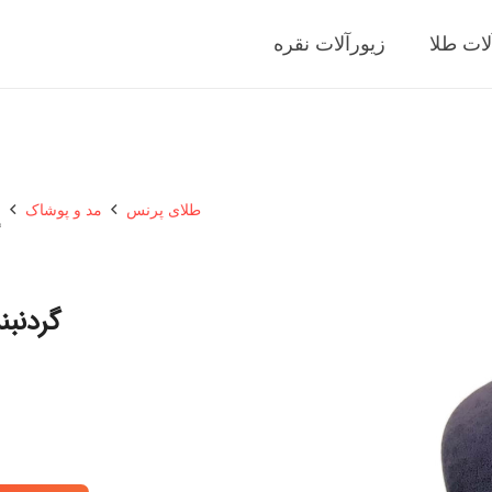
لات طلا
زیورآلات نقره
طلای پرنس
مد و پوشاک
ز
گ
گردنبن