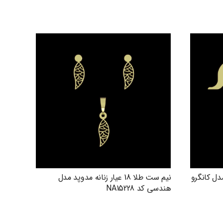
دوپد مدل کانگرو
نیم ست طلا 18 عیار زنانه مدوپد مدل
هندسی کد NA15228