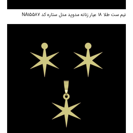
نیم ست طلا 18 عیار زنانه مدوپد مدل ستاره کد NA15587