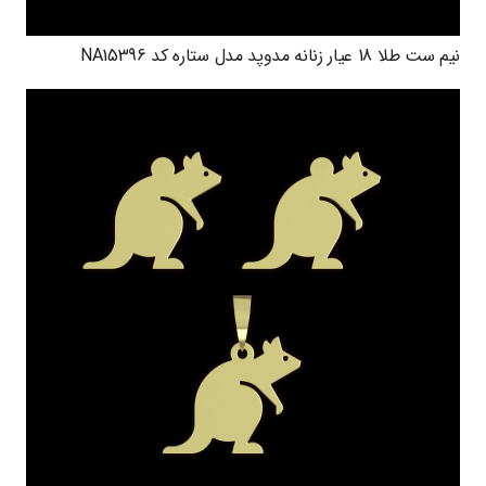
نیم ست طلا 18 عیار زنانه مدوپد مدل ستاره کد NA15396