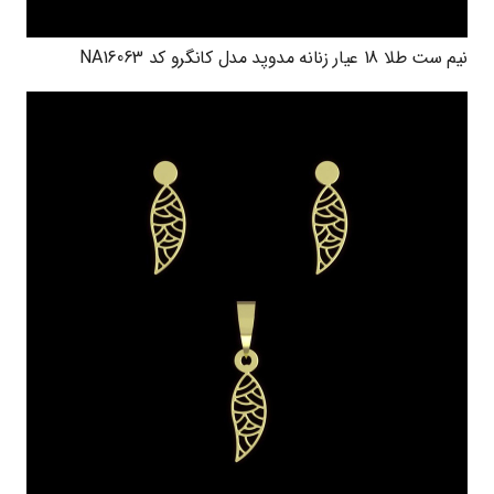
نیم ست طلا 18 عیار زنانه مدوپد مدل کانگرو کد NA16063