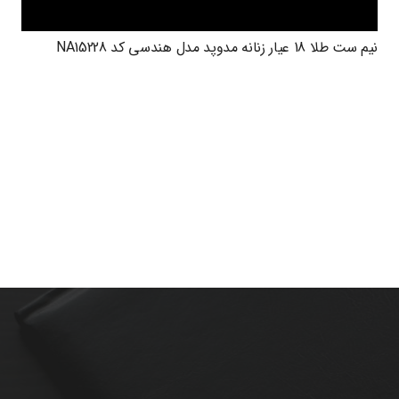
نیم ست طلا 18 عیار زنانه مدوپد مدل هندسی کد NA15228