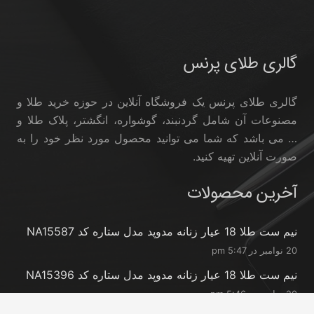
گالری طلای پرنس
گالری طلای پرنس یک فروشگاه آنلاین در حوزه خرید طلا و
مصنوعات آن شامل گردنبند، گوشواره، انگشتر، پلاک طلا و
… می باشد که شما می توانید محصول مورد نظر خود را به
صورت آنلاین تهیه کنید.
آخرین محصولات
نیم ست طلا 18 عیار زنانه مدوپد مدل ستاره کد NA15587
20 نوامبر در 5:47 pm
نیم ست طلا 18 عیار زنانه مدوپد مدل ستاره کد NA15396
20 نوامبر در 5:46 pm