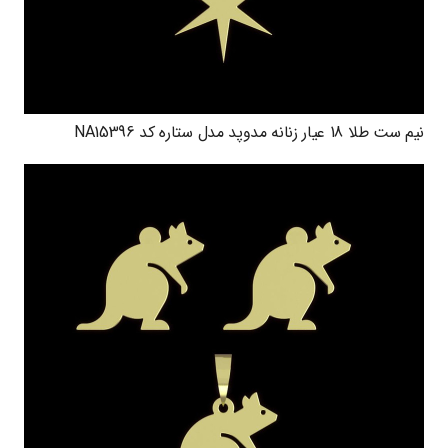
نیم ست طلا 18 عیار زنانه مدوپد مدل ستاره کد NA15396