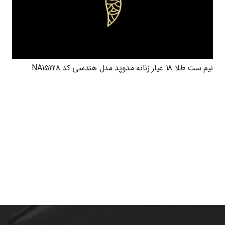
نیم ست طلا 18 عیار زنانه مدوپد مدل هندسی کد NA15228