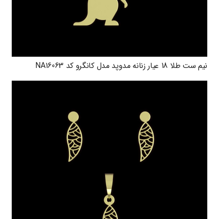
نیم ست طلا 18 عیار زنانه مدوپد مدل کانگرو کد NA16063