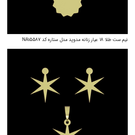
نیم ست طلا 18 عیار زنانه مدوپد مدل ستاره کد NA15587