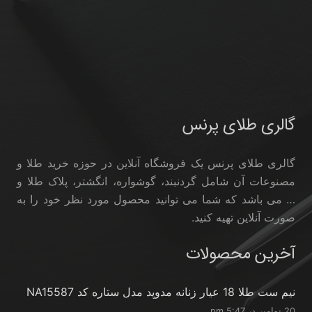
گالری طلای پرنس
گالری طلای پرنس یک فروشگاه آنلاین در حوزه خرید طلا و
مصنوعات آن شامل گردنبند، گوشواره، انگشتر، پلاک طلا و
… می باشد که شما می توانید محصول مورد نظر خود را به
صورت آنلاین تهیه کنید.
آخرین محصولات
نیم ست طلا 18 عیار زنانه مدوپد مدل ستاره کد NA15587
20 نوامبر در 5:47 pm