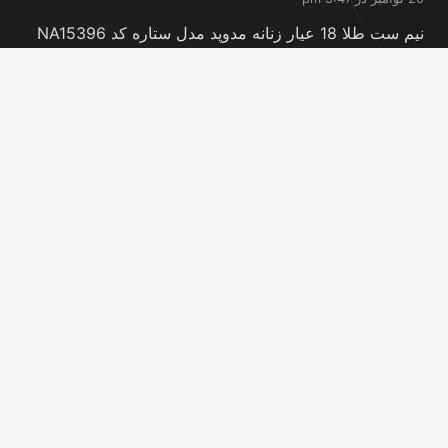
نیم ست طلا 18 عیار زنانه مدوپد مدل ستاره کد NA15396
20 نوامبر در 5:46 pm
نیم ست طلا 18 عیار زنانه مدوپد مدل کانگرو کد
NA16063
20 نوامبر در 5:44 pm
تماس با ما
info@peransgold.ir