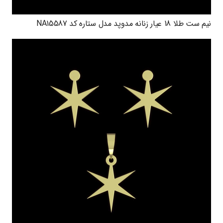
نیم ست طلا 18 عیار زنانه مدوپد مدل ستاره کد NA15587