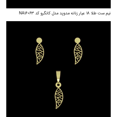
نیم ست طلا 18 عیار زنانه مدوپد مدل کانگرو کد NA16063