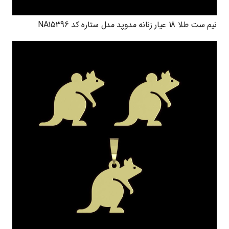
نیم ست طلا 18 عیار زنانه مدوپد مدل ستاره کد NA15396