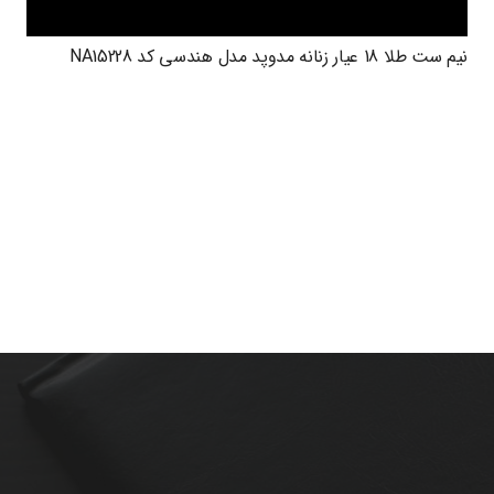
نیم ست طلا 18 عیار زنانه مدوپد مدل هندسی کد NA15228