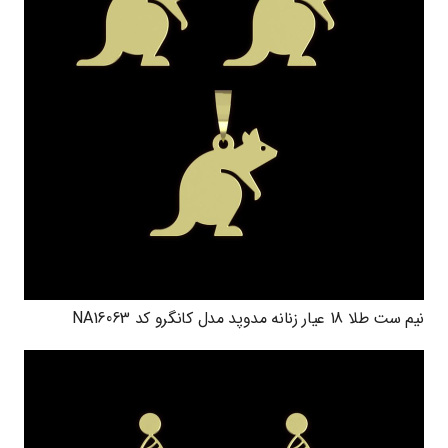
نیم ست طلا 18 عیار زنانه مدوپد مدل کانگرو کد NA16063