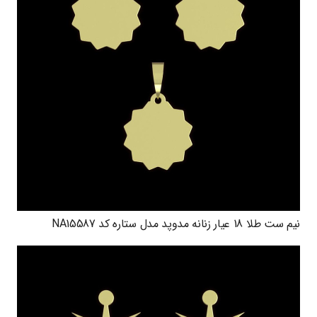
نیم ست طلا 18 عیار زنانه مدوپد مدل ستاره کد NA15587