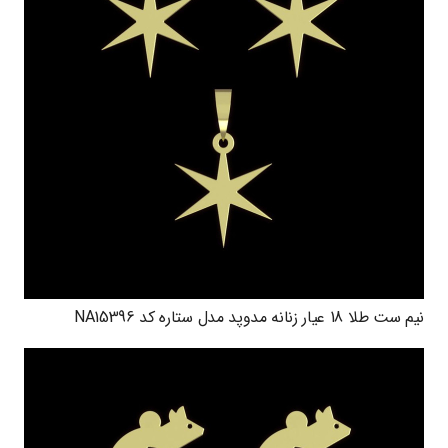
نیم ست طلا 18 عیار زنانه مدوپد مدل ستاره کد NA15396