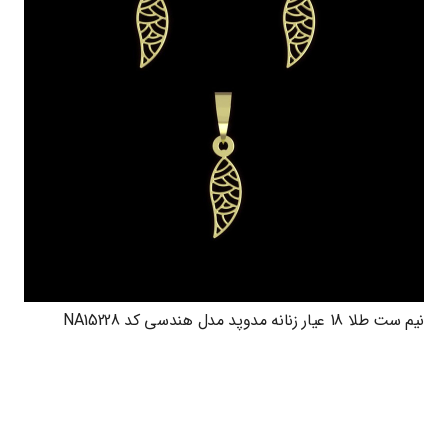
نیم ست طلا 18 عیار زنانه مدوپد مدل هندسی کد NA15228