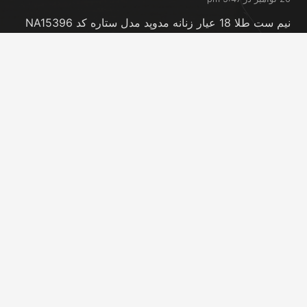
نیم ست طلا 18 عیار زنانه مدوپد مدل ستاره کد NA15396
20 نوامبر در 5:46 pm
نیم ست طلا 18 عیار زنانه مدوپد مدل کانگرو کد
NA16063
20 نوامبر در 5:44 pm
تماس با ما
info@peransgold.ir