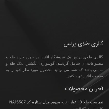
گالری طلای پرنس
گالری طلای پرنس یک فروشگاه آنلاین در حوزه خرید طلا و
مصنوعات آن شامل گردنبند، گوشواره، انگشتر، پلاک طلا و
… می باشد که شما می توانید محصول مورد نظر خود را به
صورت آنلاین تهیه کنید.
آخرین محصولات
نیم ست طلا 18 عیار زنانه مدوپد مدل ستاره کد NA15587
20 نوامبر در 5:47 pm