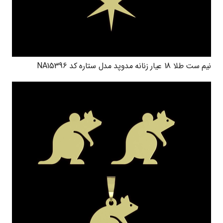
نیم ست طلا 18 عیار زنانه مدوپد مدل ستاره کد NA15396