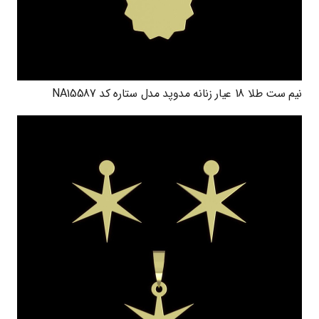
نیم ست طلا 18 عیار زنانه مدوپد مدل ستاره کد NA15587