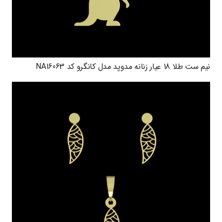
نیم ست طلا 18 عیار زنانه مدوپد مدل کانگرو کد NA16063