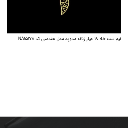
نیم ست طلا 18 عیار زنانه مدوپد مدل هندسی کد NA15228