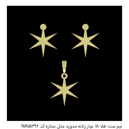
نیم ست طلا 18 عیار زنانه مدوپد مدل ستاره کد NA15396