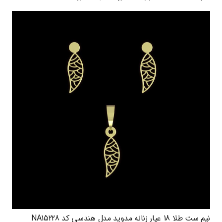
نیم ست طلا 18 عیار زنانه مدوپد مدل هندسی کد NA15228