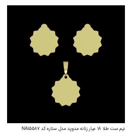
نیم ست طلا 18 عیار زنانه مدوپد مدل ستاره کد NA15587