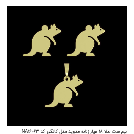
نیم ست طلا 18 عیار زنانه مدوپد مدل کانگرو کد NA16063