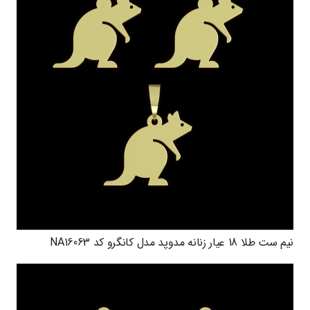
نیم ست طلا 18 عیار زنانه مدوپد مدل کانگرو کد NA16063