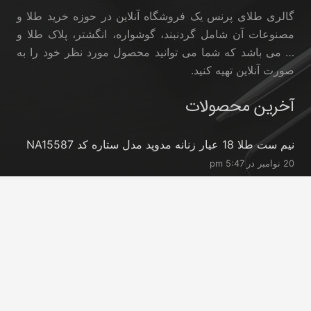
گالری طلای پرنس یک فروشگاه آنلاین در حوزه خرید طلا و
مصنوعات آن شامل گردنبند، گوشواره، انگشتر، پلاک طلا و
… می باشد که شما می توانید محصول مورد نظر خود را به
صورت آنلاین تهیه کنید.
آخرین محصولات
نیم ست طلا 18 عیار زنانه مدوپد مدل ستاره کد NA15587
20 نوامبر در 5:47 pm
نیم ست طلا 18 عیار زنانه مدوپد مدل ستاره کد NA15396
20 نوامبر در 5:46 pm
نیم ست طلا 18 عیار زنانه مدوپد مدل کانگرو کد
NA16063
20 نوامبر در 5:44 pm
تماس با ما