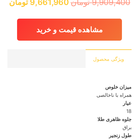
قیمت
قی
9,909,400
تومان
9,661,960
تومان
اصلی:
فعل
9,909,400 تومان
,960
بود.
مشاهده قیمت و خرید
ویژگی محصول
میزان خلوص
همراه با ناخالصی
عیار
18
جلوه ظاهری طلا
براق
طول زنجیر