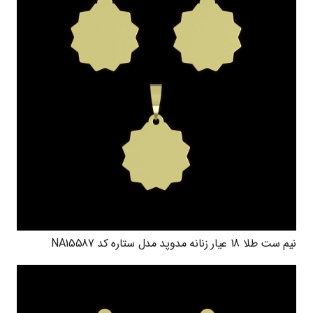
نیم ست طلا 18 عیار زنانه مدوپد مدل ستاره کد NA15587