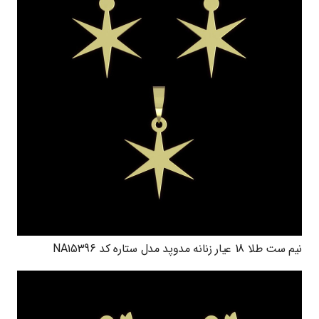
نیم ست طلا 18 عیار زنانه مدوپد مدل ستاره کد NA15396