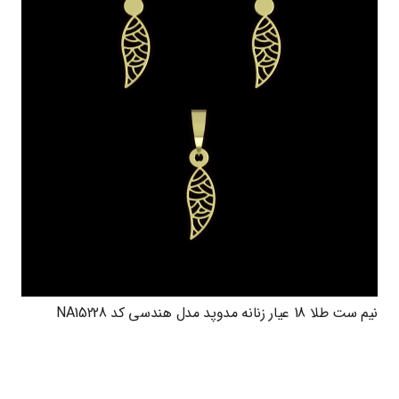
نیم ست طلا 18 عیار زنانه مدوپد مدل هندسی کد NA15228