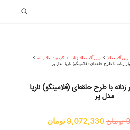
زیورآلات طلا
زیورآلات طلا زنانه
گردنبند طلا زنانه
د طلا 18 عیار زنانه با طرح حلقه‌ای (فلامینگو) ناریا
مدل پر
قیمت
قیمت
9
تومان
9,072,330
تومان
اصلی:
فعلی: