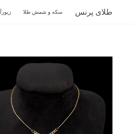
طلای پرنس
سکه و شمش طلا
زیورآ