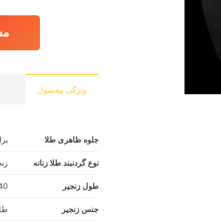
مش
ویژگی محصول
جلوه ظاهری طلا
برا
نوع گردنبند طلا زنانه
زنج
طول زنجیر
40 سانتی‌م
جنس زنجیر
طلا