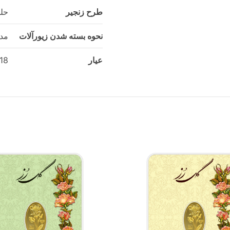
طرح زنجیر
حلق
نحوه بسته شدن زیورآلات
مدب
عیار
18