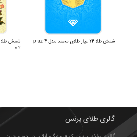
شمش طلا 24 عیار طلای محمد مدل p-az-4
0.2
گالری طلای پرنس
گالری طلای پرنس یک فروشگاه آنلاین در حوزه خرید