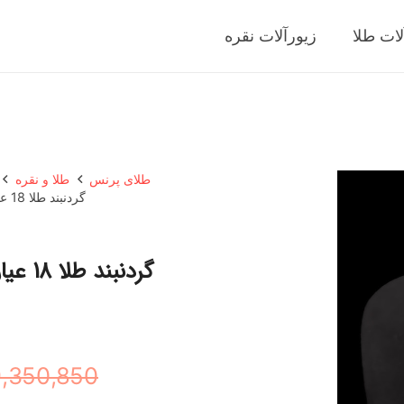
لات طلا
زیورآلات نقره
طلای پرنس
طلا و نقره
گردنبند طلا 18 عیار زنانه با طرح حلقه‌ای (فلامینگو) ناریا مدل پر
گردنبن
,350,850