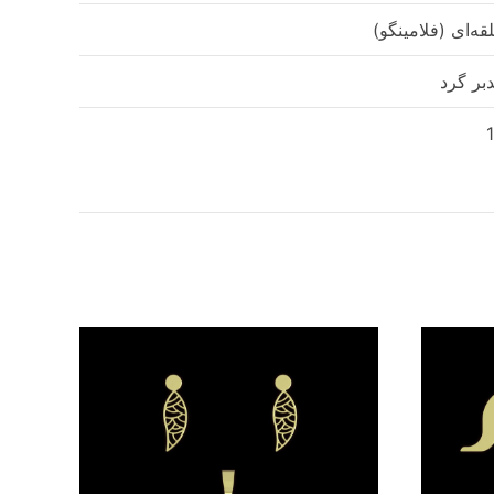
قه‌ای (فلامینگو)
بر گرد