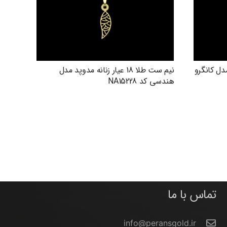
دوپد مدل کانگرو
نیم ست طلا 18 عیار زنانه مدوپد مدل
هندسی کد NA15228
تماس با ما
info@peransgold.ir