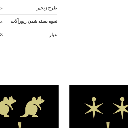
طرح زنجیر
حل
نحوه بسته شدن زیورآلات
مد
عیار
18