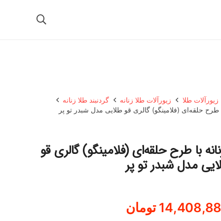
زیورآلات طلا
زیورآلات طلا زنانه
گردنبند طلا زنانه
لا 18 عیار زنانه با طرح حلقه‌ای (فلامینگو) گالری قو
ایی مدل شبدر تو پر
14,408,8
تومان