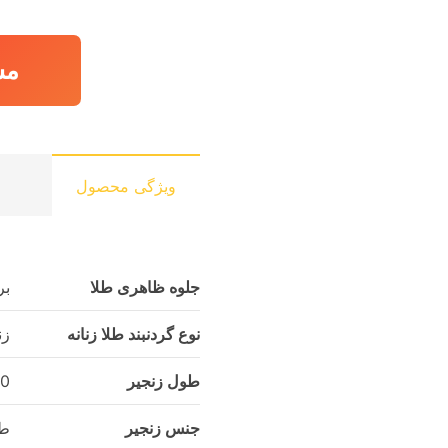
مش
ویژگی محصول
جلوه ظاهری طلا
بر
نوع گردنبند طلا زنانه
زن
طول زنجیر
40 سان
جنس زنجیر
طل