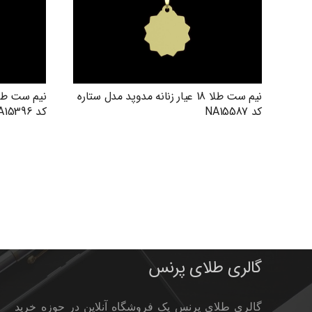
نیم ست طلا 18 عیار زنانه مدوپد مدل ستاره
کد NA15587
کد NA15396
گالری طلای پرنس
گالری طلای پرنس یک فروشگاه آنلاین در حوزه خرید