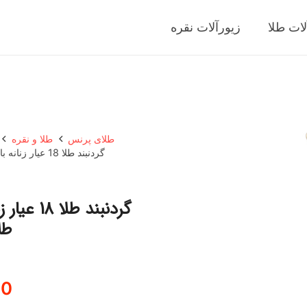
لات طلا
زیورآلات نقره
طلای پرنس
طلا و نقره
گردنبند طلا 18 عیار زنانه با طرح حلقه‌ای (فلامینگو) گالری قو طلایی مدل شبدر تو پر
گردنبند ط
طل
80