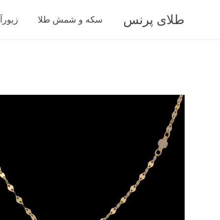
طلای پرنس
سکه و شمش طلا
زیورآ