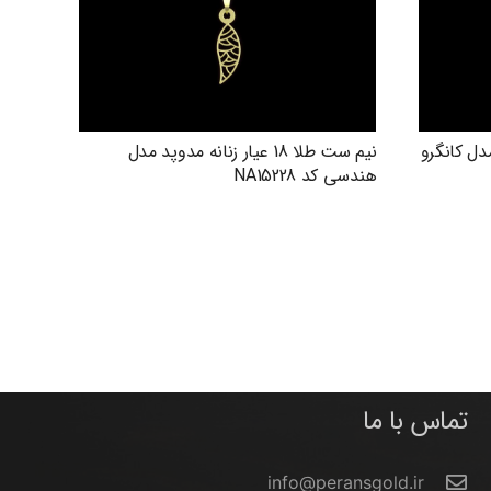
دوپد مدل کانگرو
نیم ست طلا 18 عیار زنانه مدوپد مدل
هندسی کد NA15228
تماس با ما
info@peransgold.ir