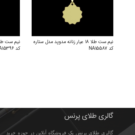
نیم ست طلا 18 عیار زنانه مدوپد مدل ستاره
کد NA15587
کد NA15396
گالری طلای پرنس
گالری طلای پرنس یک فروشگاه آنلاین در حوزه خرید