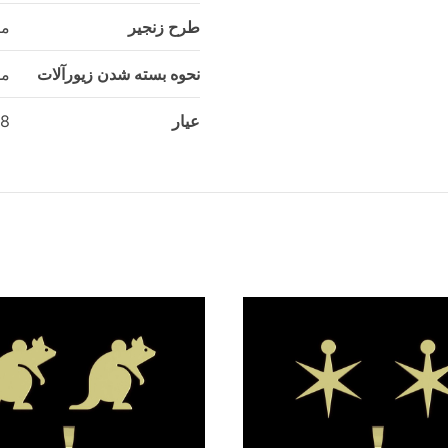
طرح زنجیر
می
نحوه بسته شدن زیورآلات
مد
عیار
18