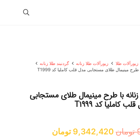
زیورآلات طلا
زیورآلات طلا زنانه
گردنبند طلا زنانه
د طلا 18 عیار زنانه با طرح مینیمال طلای مستجابی
لب کاملیا کد T1999
قیمت
قیمت
تومان
9,342,420
تومان
اصلی:
فعلی: