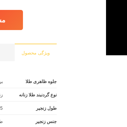
مش
ویژگی محصول
جلوه ظاهری طلا
بر
نوع گردنبند طلا زنانه
زن
طول زنجیر
44.5 
جنس زنجیر
طل