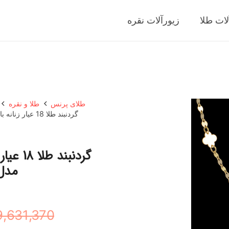
لات طلا
زیورآلات نقره
طلای پرنس
طلا و نقره
گردنبند طلا 18 عیار زنانه با طرح مینیمال طلای مستجابی مدل قلب کاملیا کد T1999
گردنبن
مدل ق
9,631,370