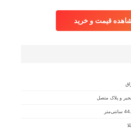
9,631,370 تومان
9,342,420 تومان.
بود.
اهده قیمت و خرید
اق
جیر و پلاک متصل
سانتی‌متر
ا