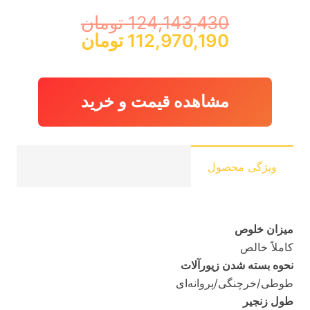
124,143,430
تومان
قیمت
قیمت
112,970,190
تومان
اصلی:
فعلی:
124,143,430 تومان
112,970,190 توم
بود.
مشاهده قیمت و خرید
ویژگی محصول
میزان خلوص
کاملاً خالص
نحوه بسته شدن زیورآلات
طوطی/خرچنگی/پروانه‌ای
طول زنجیر