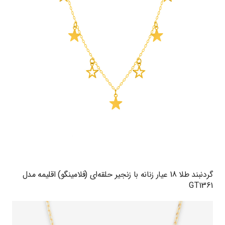
گردنبند طلا 18 عیار زنانه با زنجیر حلقه‌ای (فلامینگو) اقلیمه مدل
GT1361