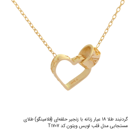
گردنبند طلا 18 عیار زنانه با زنجیر حلقه‌ای (فلامینگو) طلای
مستجابی مدل قلب لویس ویتون کد T1707