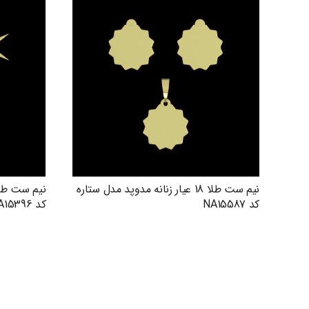
نیم ست طلا 18 عیار زنانه مدوپد مدل ستاره
کد NA15587
کد NA15396