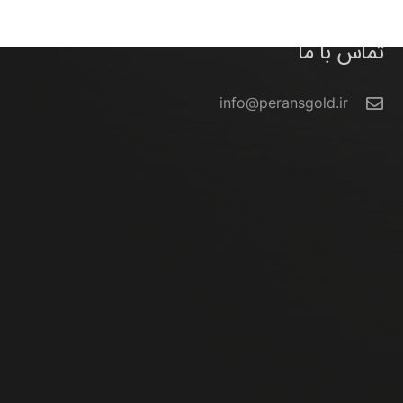
تماس با ما
info@peransgold.ir