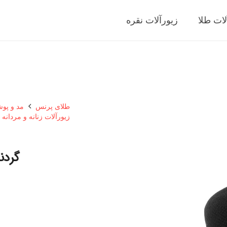
لات طلا
زیورآلات نقره
طلای پرنس
مد و پو
زیورآلات زنانه و مردانه
گردن