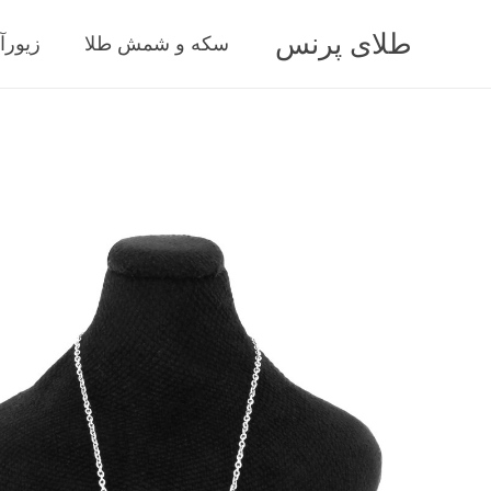
طلای پرنس
سکه و شمش طلا
زیورآ