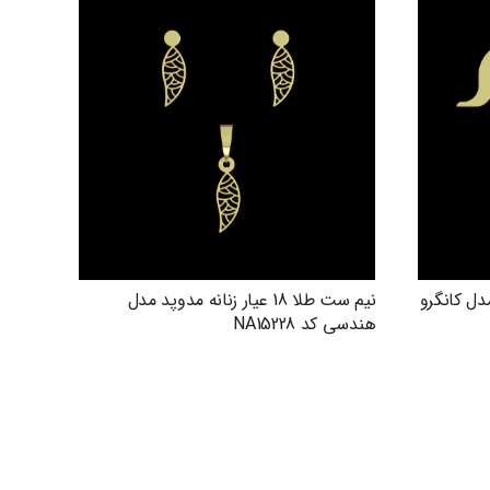
دوپد مدل کانگرو
نیم ست طلا 18 عیار زنانه مدوپد مدل
هندسی کد NA15228