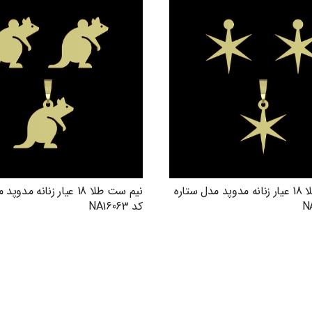
نیم ست طلا 18 عیار زنانه مدوپد مدل ستاره
نیم ست طلا 18 عیار زنانه م
کد NA16063