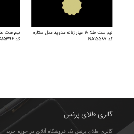
نیم ست طلا 18 عیار زنانه مدوپد مدل ستاره
کد NA15587
کد NA15396
گالری طلای پرنس
گالری طلای پرنس یک فروشگاه آنلاین در حوزه خرید