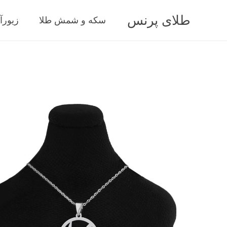
طلای پرنس
سکه و شمش طلا
زیورآ