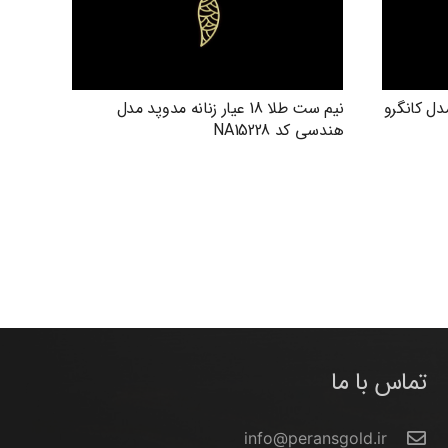
دوپد مدل کانگرو
نیم ست طلا 18 عیار زنانه مدوپد مدل
هندسی کد NA15228
تماس با ما
info@peransgold.ir