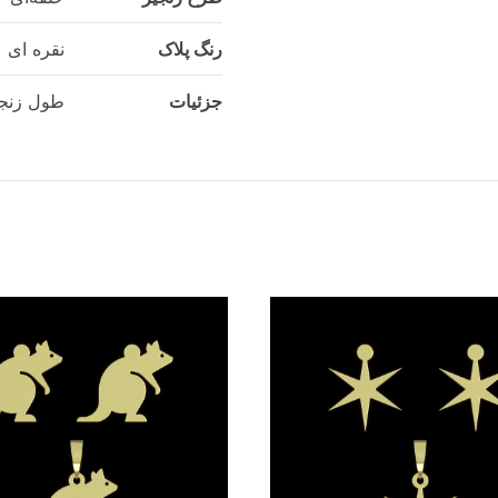
رنگ پلاک
نقره ای
جزئیات
طول زنجیر 45-50 سا