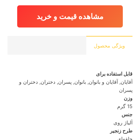
مشاهده قیمت و خرید
ویژگی محصول
قابل استفاده برای
آقایان, آقایان و بانوان, بانوان, پسران, دختران, دختران و
پسران
وزن
15 گرم
جنس
آلیاژ روی
طرح زنجیر
حلقه‌ای