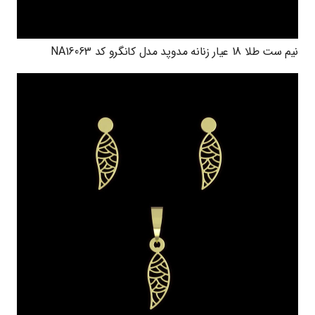
نیم ست طلا 18 عیار زنانه مدوپد مدل کانگرو کد NA16063