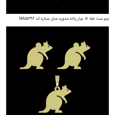
نیم ست طلا 18 عیار زنانه مدوپد مدل ستاره کد NA15396