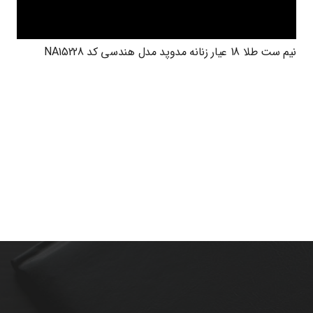
نیم ست طلا 18 عیار زنانه مدوپد مدل هندسی کد NA15228