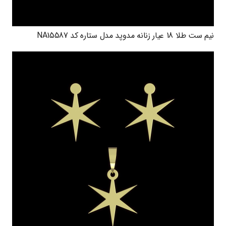
نیم ست طلا 18 عیار زنانه مدوپد مدل ستاره کد NA15587