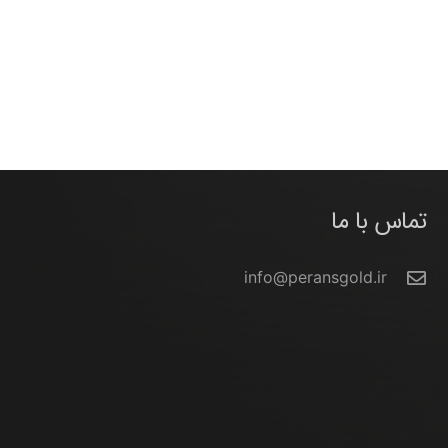
تماس با ما
info@peransgold.ir