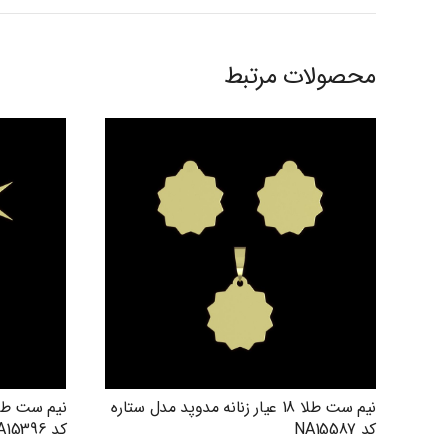
محصولات مرتبط
نیم ست طلا 18 عیار زنانه مدوپد مدل ستاره
کد NA15587
کد NA15396