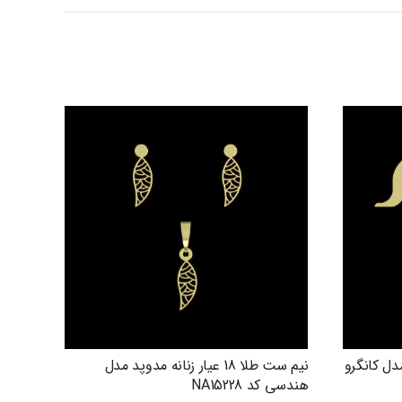
دوپد مدل کانگرو
نیم ست طلا 18 عیار زنانه مدوپد مدل
هندسی کد NA15228