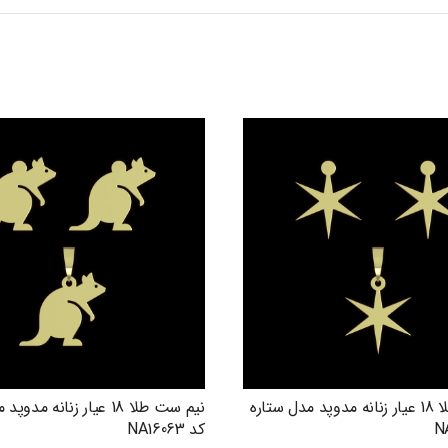
نیم ست طلا 18 عیار زنانه مدوپد مدل ستاره
نیم ست طلا 18 عیار زنانه م
کد NA16063