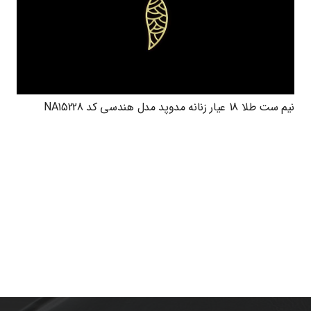
نیم ست طلا 18 عیار زنانه مدوپد مدل هندسی کد NA15228