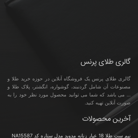
گالری طلای پرنس
گالری طلای پرنس یک فروشگاه آنلاین در حوزه خرید طلا و
مصنوعات آن شامل گردنبند، گوشواره، انگشتر، پلاک طلا و
… می باشد که شما می توانید محصول مورد نظر خود را به
صورت آنلاین تهیه کنید.
آخرین محصولات
نیم ست طلا 18 عیار زنانه مدوپد مدل ستاره کد NA15587