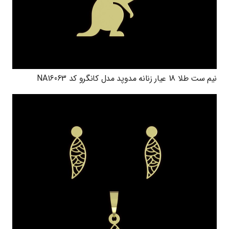
نیم ست طلا 18 عیار زنانه مدوپد مدل کانگرو کد NA16063