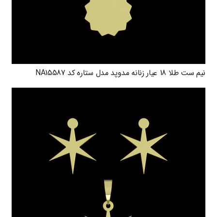
نیم ست طلا 18 عیار زنانه مدوپد مدل ستاره کد NA15587