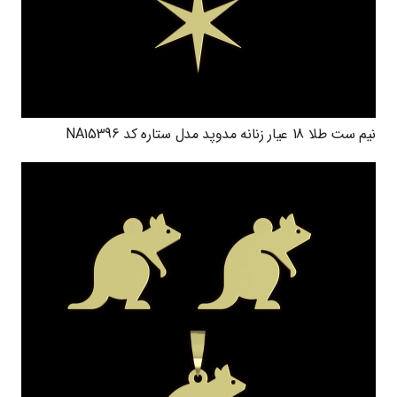
نیم ست طلا 18 عیار زنانه مدوپد مدل ستاره کد NA15396