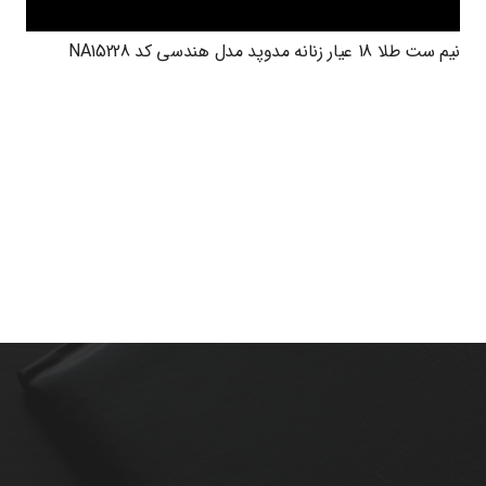
نیم ست طلا 18 عیار زنانه مدوپد مدل هندسی کد NA15228