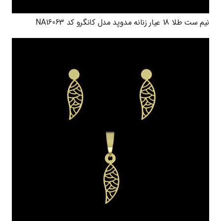
نیم ست طلا 18 عیار زنانه مدوپد مدل کانگرو کد NA16063