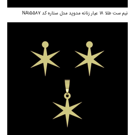
نیم ست طلا 18 عیار زنانه مدوپد مدل ستاره کد NA15587