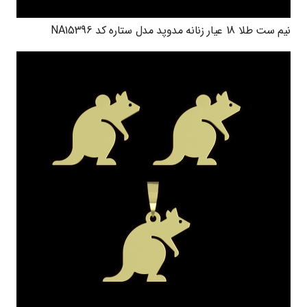
نیم ست طلا 18 عیار زنانه مدوپد مدل ستاره کد NA15396