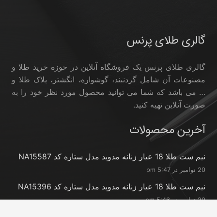
گالری طلای پرنس
گالری طلای پرنس یک فروشگاه آنلاین در حوزه خرید طلا و
مصنوعات آن شامل گردنبند، گوشواره، انگشتر، پلاک طلا و
… می باشد که شما می توانید محصول مورد نظر خود را به
صورت آنلاین تهیه کنید.
آخرین محصولات
نیم ست طلا 18 عیار زنانه مدوپد مدل ستاره کد NA15587
20 نوامبر در 5:47 pm
نیم ست طلا 18 عیار زنانه مدوپد مدل ستاره کد NA15396
20 نوامبر در 5:46 pm
نیم ست طلا 18 عیار زنانه مدوپد مدل کانگرو کد