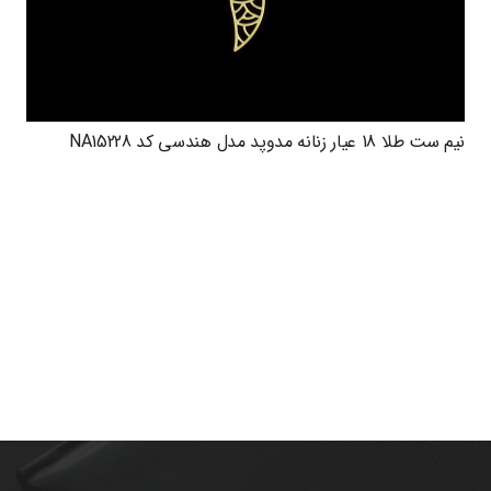
نیم ست طلا 18 عیار زنانه مدوپد مدل هندسی کد NA15228