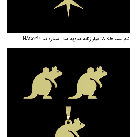
نیم ست طلا 18 عیار زنانه مدوپد مدل ستاره کد NA15396