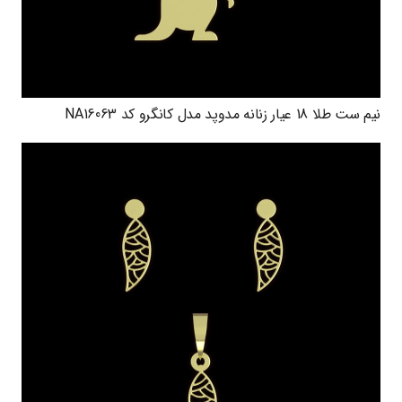
نیم ست طلا 18 عیار زنانه مدوپد مدل کانگرو کد NA16063