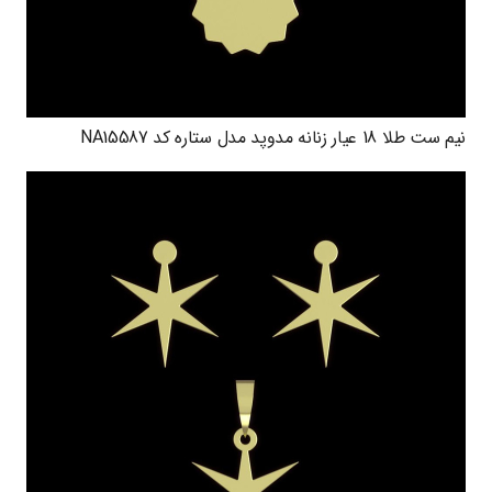
نیم ست طلا 18 عیار زنانه مدوپد مدل ستاره کد NA15587