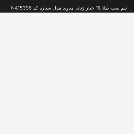
نیم ست طلا 18 عیار زنانه مدوپد مدل ستاره کد NA15396
20 نوامبر در 5:46 pm
نیم ست طلا 18 عیار زنانه مدوپد مدل کانگرو کد
NA16063
20 نوامبر در 5:44 pm
تماس با ما
info@peransgold.ir