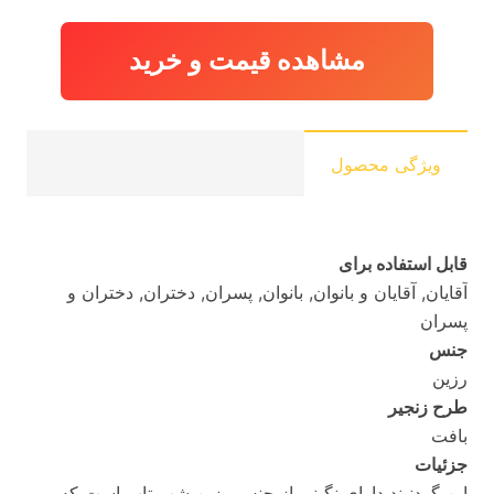
مشاهده قیمت و خرید
ویژگی محصول
قابل استفاده برای
آقایان, آقایان و بانوان, بانوان, پسران, دختران, دختران و
پسران
جنس
رزین
طرح زنجیر
بافت
جزئیات
این گردنبند دارای نگینی از جنس رزین شب تاب است که