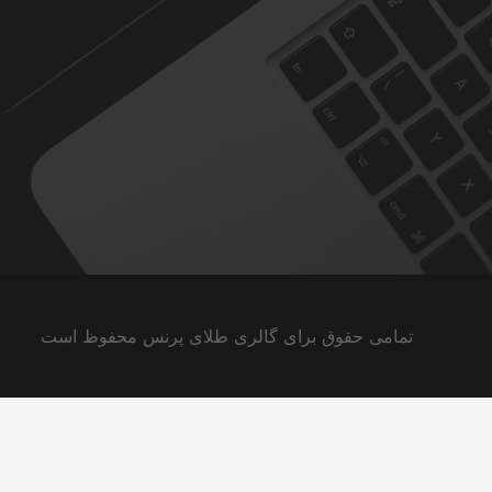
تمامی حقوق برای گالری طلای پرنس محفوظ است