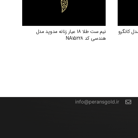
دوپد مدل کانگرو
نیم ست طلا 18 عیار زنانه مدوپد مدل
هندسی کد NA15228
تماس با ما
info@peransgold.ir