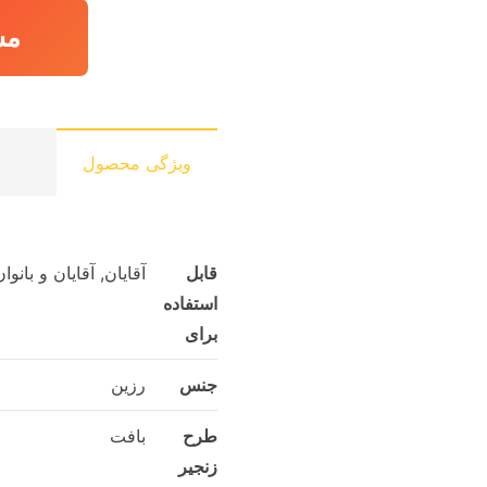
مش
ویژگی محصول
قابل
آقایان, آقایان و بانو
استفاده
برای
جنس
رزین
طرح
بافت
زنجیر