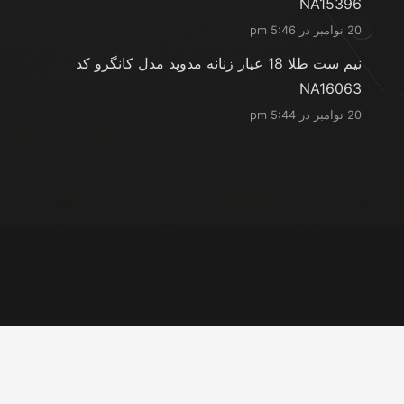
NA15396
20 نوامبر در 5:46 pm
نیم ست طلا 18 عیار زنانه مدوپد مدل کانگرو کد
NA16063
20 نوامبر در 5:44 pm