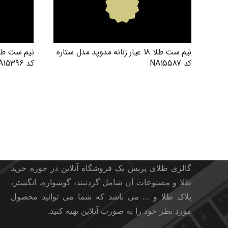
نیم ست طلا 18 عیار زنانه مدوپد مدل ستاره
کد NA15587
کد NA15396
گالری طلای پرنس
گالری طلای پرنس یک فروشگاه آنلاین در حوزه خرید
طلا و مصنوعات آن شامل گردنبند، گوشواره، انگشتر،
پلاک طلا و … می باشد که شما می توانید محصول
مورد نظر خود را به صورت آنلاین تهیه کنید.