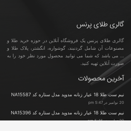
گالری طلای پرنس
گالری طلای پرنس یک فروشگاه آنلاین در حوزه خرید طلا و
مصنوعات آن شامل گردنبند، گوشواره، انگشتر، پلاک طلا و
… می باشد که شما می توانید محصول مورد نظر خود را به
صورت آنلاین تهیه کنید.
آخرین محصولات
نیم ست طلا 18 عیار زنانه مدوپد مدل ستاره کد NA15587
20 نوامبر در 5:47 pm
نیم ست طلا 18 عیار زنانه مدوپد مدل ستاره کد NA15396
20 نوامبر در 5:46 pm
نیم ست طلا 18 عیار زنانه مدوپد مدل کانگرو کد