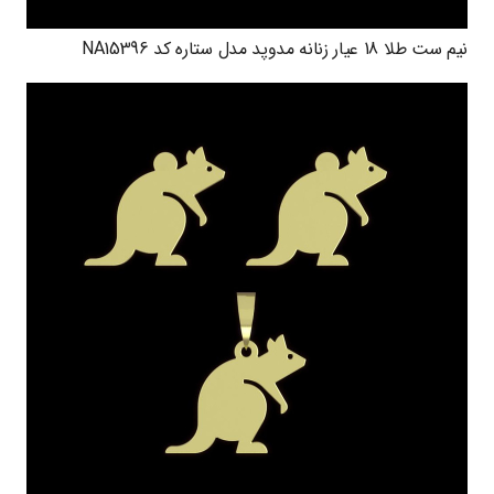
نیم ست طلا 18 عیار زنانه مدوپد مدل ستاره کد NA15396