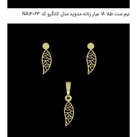
نیم ست طلا 18 عیار زنانه مدوپد مدل کانگرو کد NA16063