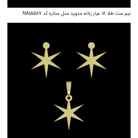
نیم ست طلا 18 عیار زنانه مدوپد مدل ستاره کد NA15587