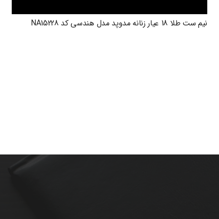
نیم ست طلا 18 عیار زنانه مدوپد مدل هندسی کد NA15228