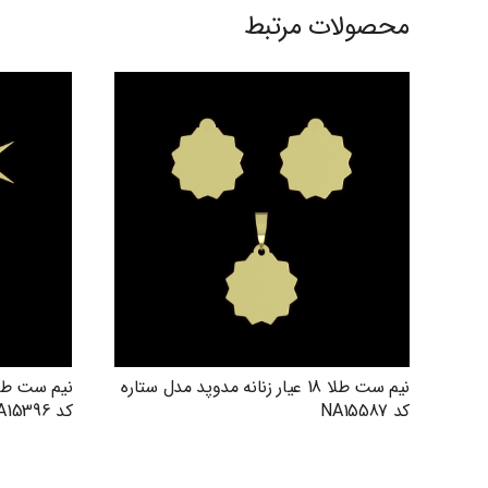
محصولات مرتبط
نیم ست طلا 18 عیار زنانه مدوپد مدل ستاره
کد NA15587
کد NA15396