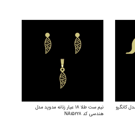
دوپد مدل کانگرو
نیم ست طلا 18 عیار زنانه مدوپد مدل
هندسی کد NA15228