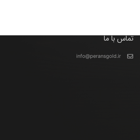
تماس با ما
info@peransgold.ir