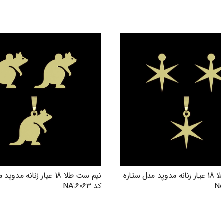
نیم ست طلا 18 عیار زنانه مدوپد مدل ستاره
نیم ست طلا 18 عیار زنانه م
کد NA16063