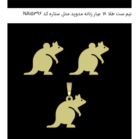
نیم ست طلا 18 عیار زنانه مدوپد مدل ستاره کد NA15396