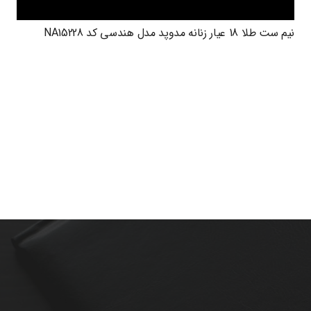
نیم ست طلا 18 عیار زنانه مدوپد مدل هندسی کد NA15228