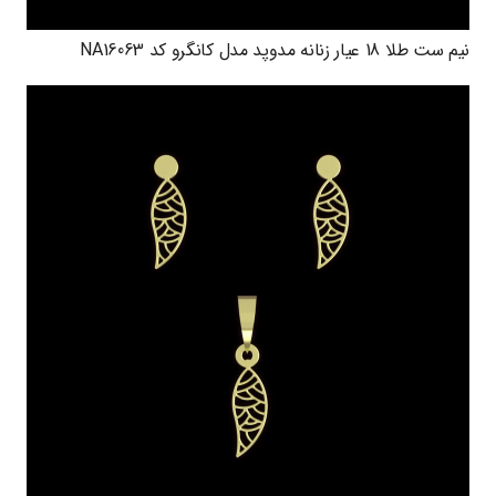
نیم ست طلا 18 عیار زنانه مدوپد مدل کانگرو کد NA16063