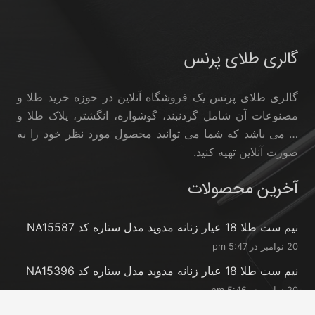
گالری طلای پرنس
گالری طلای پرنس یک فروشگاه آنلاین در حوزه خرید طلا و
مصنوعات آن شامل گردنبند، گوشواره، انگشتر، پلاک طلا و
… می باشد که شما می توانید محصول مورد نظر خود را به
صورت آنلاین تهیه کنید.
آخرین محصولات
نیم ست طلا 18 عیار زنانه مدوپد مدل ستاره کد NA15587
20 نوامبر در 5:47 pm
نیم ست طلا 18 عیار زنانه مدوپد مدل ستاره کد NA15396
20 نوامبر در 5:46 pm
نیم ست طلا 18 عیار زنانه مدوپد مدل کانگرو کد