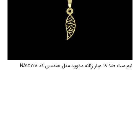
نیم ست طلا 18 عیار زنانه مدوپد مدل هندسی کد NA15228