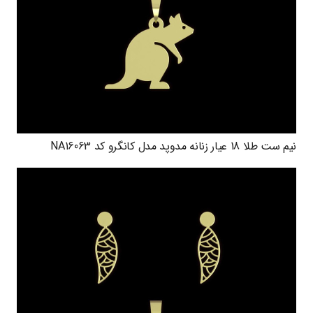
نیم ست طلا 18 عیار زنانه مدوپد مدل کانگرو کد NA16063