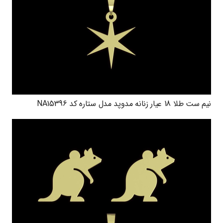
نیم ست طلا 18 عیار زنانه مدوپد مدل ستاره کد NA15396