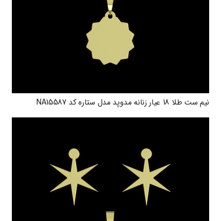
نیم ست طلا 18 عیار زنانه مدوپد مدل ستاره کد NA15587