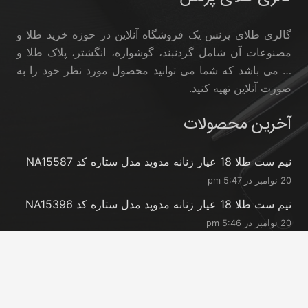
گالری طلای پرنس یک فروشگاه آنلاین در حوزه خرید طلا و
مصنوعات آن شامل گردنبند، گوشواره، انگشتر، پلاک طلا و
… می باشد که شما می توانید محصول مورد نظر خود را به
صورت آنلاین تهیه کنید.
آخرین محصولات
نیم ست طلا 18 عیار زنانه مدوپد مدل ستاره کد NA15587
20 نوامبر در 5:47 pm
نیم ست طلا 18 عیار زنانه مدوپد مدل ستاره کد NA15396
20 نوامبر در 5:46 pm
نیم ست طلا 18 عیار زنانه مدوپد مدل کانگرو کد
NA16063
20 نوامبر در 5:44 pm