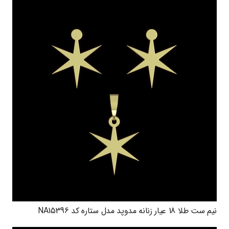
نیم ست طلا 18 عیار زنانه مدوپد مدل ستاره کد NA15396