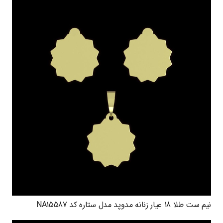
نیم ست طلا 18 عیار زنانه مدوپد مدل ستاره کد NA15587