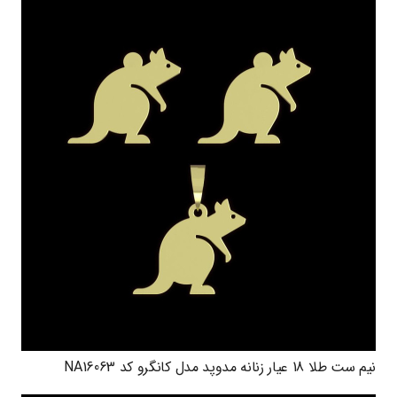
نیم ست طلا 18 عیار زنانه مدوپد مدل کانگرو کد NA16063