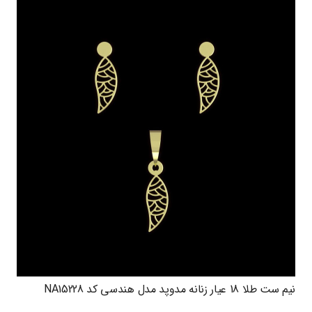
نیم ست طلا 18 عیار زنانه مدوپد مدل هندسی کد NA15228