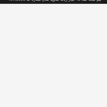
20 نوامبر در 5:46 pm
نیم ست طلا 18 عیار زنانه مدوپد مدل کانگرو کد
NA16063
20 نوامبر در 5:44 pm
تماس با ما
info@peransgold.ir