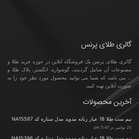
گالری طلای پرنس
گالری طلای پرنس یک فروشگاه آنلاین در حوزه خرید طلا و
مصنوعات آن شامل گردنبند، گوشواره، انگشتر، پلاک طلا و
… می باشد که شما می توانید محصول مورد نظر خود را به
صورت آنلاین تهیه کنید.
آخرین محصولات
نیم ست طلا 18 عیار زنانه مدوپد مدل ستاره کد NA15587
20 نوامبر در 5:47 pm
نیم ست طلا 18 عیار زنانه مدوپد مدل ستاره کد NA15396