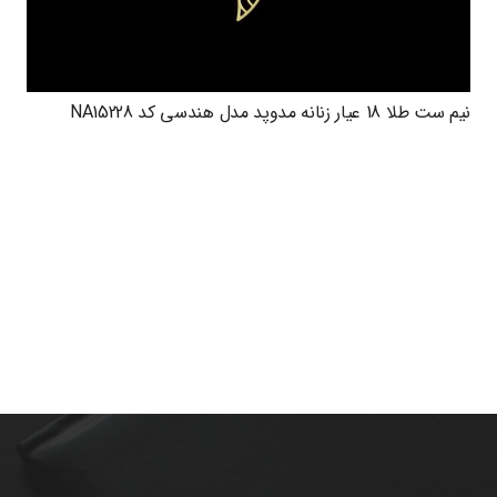
نیم ست طلا 18 عیار زنانه مدوپد مدل هندسی کد NA15228