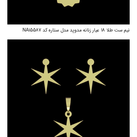
نیم ست طلا 18 عیار زنانه مدوپد مدل ستاره کد NA15587