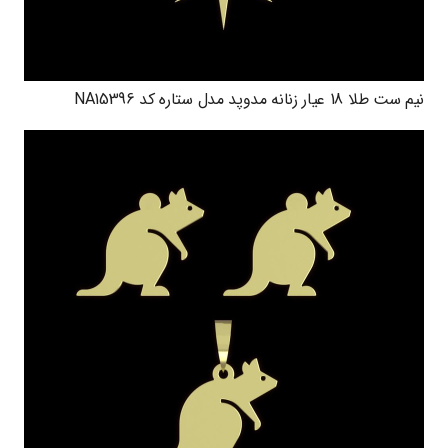
نیم ست طلا 18 عیار زنانه مدوپد مدل ستاره کد NA15396