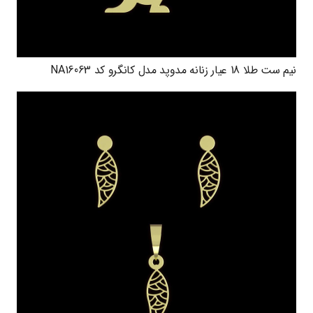
نیم ست طلا 18 عیار زنانه مدوپد مدل کانگرو کد NA16063