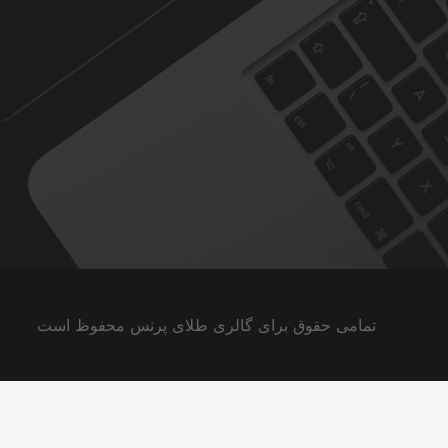
تمامی حقوق برای گالری طلای پرنس محفوظ است