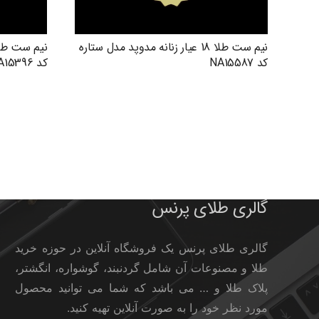
نیم ست طلا 18 عیار زنانه مدوپد مدل ستاره
کد NA15587
کد NA15396
گالری طلای پرنس
گالری طلای پرنس یک فروشگاه آنلاین در حوزه خرید
طلا و مصنوعات آن شامل گردنبند، گوشواره، انگشتر،
پلاک طلا و … می باشد که شما می توانید محصول
مورد نظر خود را به صورت آنلاین تهیه کنید.