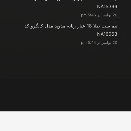
NA15396
20 نوامبر در 5:46 pm
نیم ست طلا 18 عیار زنانه مدوپد مدل کانگرو کد
NA16063
20 نوامبر در 5:44 pm