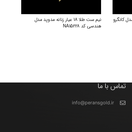
دوپد مدل کانگرو
نیم ست طلا 18 عیار زنانه مدوپد مدل
هندسی کد NA15228
تماس با ما
info@peransgold.ir