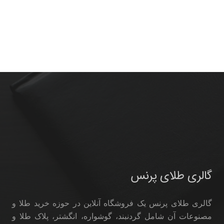
گالری طلای پرنس
گالری طلای پرنس یک فروشگاه آنلاین در حوزه خرید طلا و
مصنوعات آن شامل گردنبند، گوشواره، انگشتر، پلاک طلا و