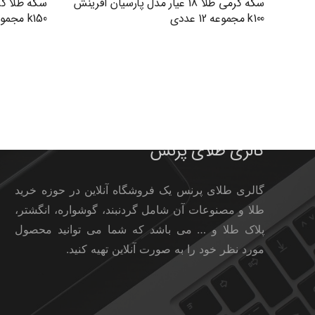
سکه گرمی طلا 18 عیار مدل پارسیان آفرینش
k100 مجموعه 12 عددی
k150 مجموعه 18 عددی
گالری طلای پرنس
گالری طلای پرنس یک فروشگاه آنلاین در حوزه خرید
طلا و مصنوعات آن شامل گردنبند، گوشواره، انگشتر،
پلاک طلا و … می باشد که شما می توانید محصول
مورد نظر خود را به صورت آنلاین تهیه کنید.