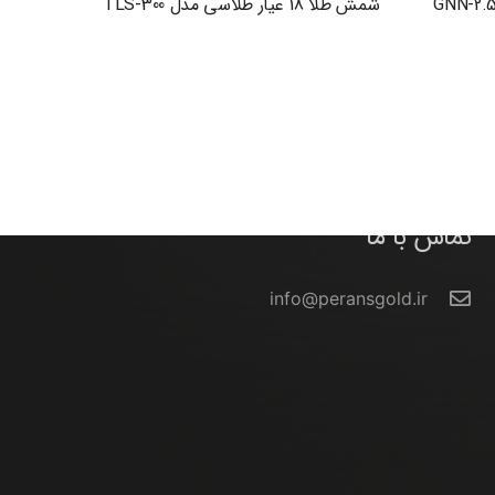
شمش طلا 18 عیار طلاسی مدل TLS-300
تماس با ما
info@peransgold.ir