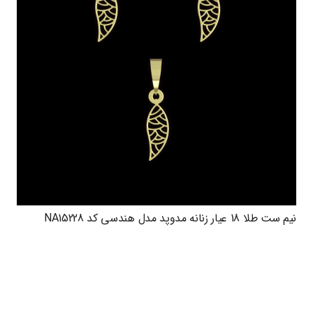
نیم ست طلا 18 عیار زنانه مدوپد مدل هندسی کد NA15228