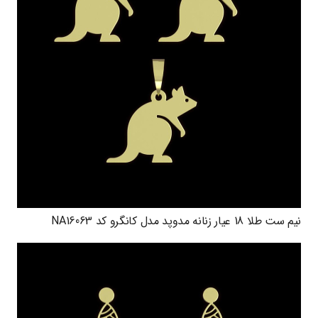
نیم ست طلا 18 عیار زنانه مدوپد مدل کانگرو کد NA16063