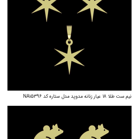
نیم ست طلا 18 عیار زنانه مدوپد مدل ستاره کد NA15396