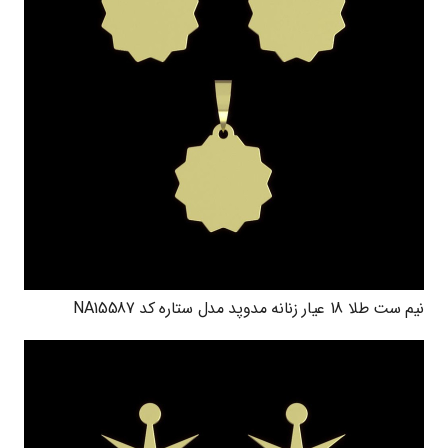
نیم ست طلا 18 عیار زنانه مدوپد مدل ستاره کد NA15587