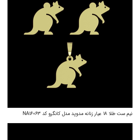
نیم ست طلا 18 عیار زنانه مدوپد مدل کانگرو کد NA16063