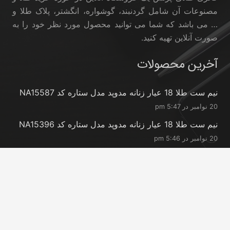
مصنوعات آن شامل گردنبند، گوشواره، انگشتر، پلاک طلا و
… می باشد که شما می توانید محصول مورد نظر خود را به
صورت آنلاین تهیه کنید.
آخرین محصولات
نیم ست طلا 18 عیار زنانه مدوپد مدل ستاره کد NA15587
20 نوامبر در 5:47 pm
نیم ست طلا 18 عیار زنانه مدوپد مدل ستاره کد NA15396
20 نوامبر در 5:46 pm
نیم ست طلا 18 عیار زنانه مدوپد مدل کانگرو کد
NA16063
20 نوامبر در 5:44 pm
تماس با ما