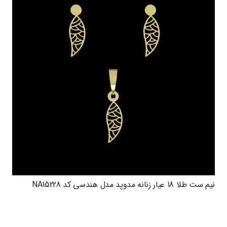
نیم ست طلا 18 عیار زنانه مدوپد مدل هندسی کد NA15228