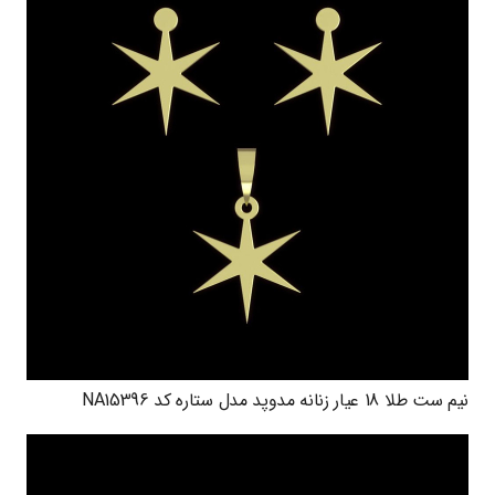
نیم ست طلا 18 عیار زنانه مدوپد مدل ستاره کد NA15396