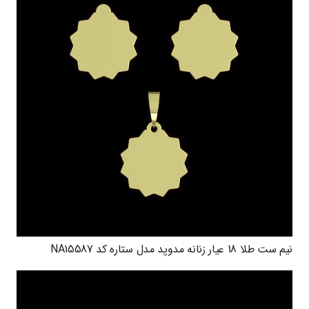
نیم ست طلا 18 عیار زنانه مدوپد مدل ستاره کد NA15587