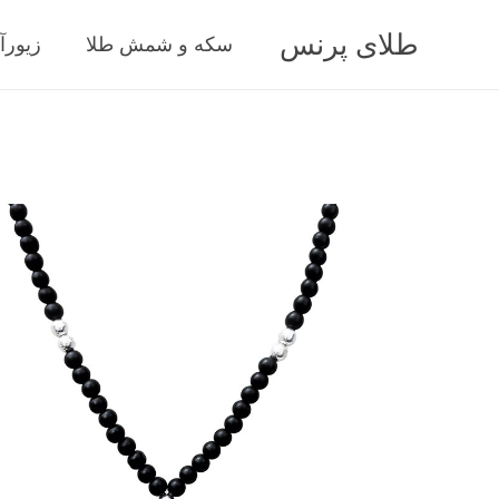
طلای پرنس
سکه و شمش طلا
زیورآ