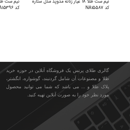
نیم ست طلا 18 عیار زنانه مدوپد مدل ستاره
کد NA15587
کد NA15396
گالری طلای پرنس
گالری طلای پرنس یک فروشگاه آنلاین در حوزه خرید
طلا و مصنوعات آن شامل گردنبند، گوشواره، انگشتر،
پلاک طلا و … می باشد که شما می توانید محصول
مورد نظر خود را به صورت آنلاین تهیه کنید.