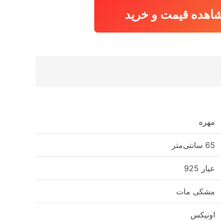
اهده قیمت و خرید
مهره
65 سانتی‌متر
عیار 925
مشکی مات
اونیکس