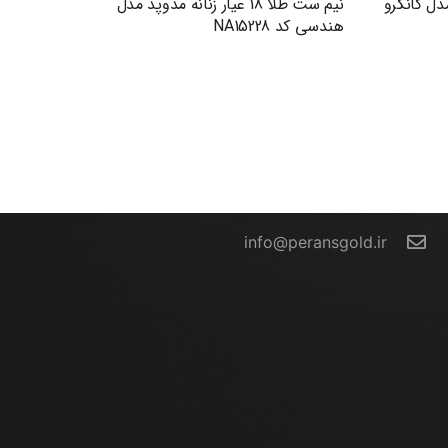
دوپد مدل کانگرو
نیم ست طلا 18 عیار زنانه مدوپد مدل
هندسی کد NA15228
تماس با ما
info@peransgold.ir