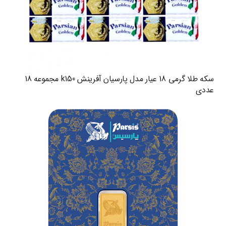
سکه طلا گرمی 18 عیار مدل پارسیان آفرینش k150 مجموعه 18
عددی