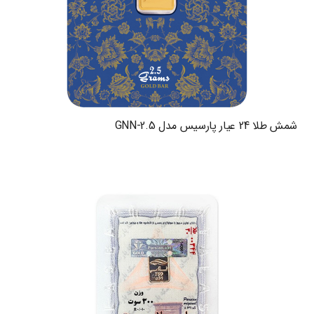
شمش طلا 24 عیار پارسیس مدل GNN-2.5