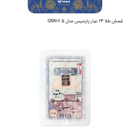
شمش طلا 24 عیار پارسیس مدل GNN-2.5