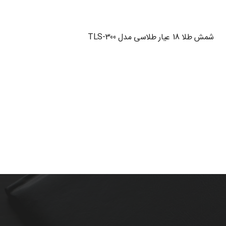
شمش طلا 18 عیار طلاسی مدل TLS-300