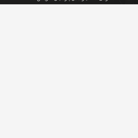
مجموعه 18 عددی
23 سپتامبر در 12:21 am
شمش طلا 24 عیار پارسیس مدل GNN-2.5
23 سپتامبر در 12:11 am
تماس با ما
info@peransgold.ir