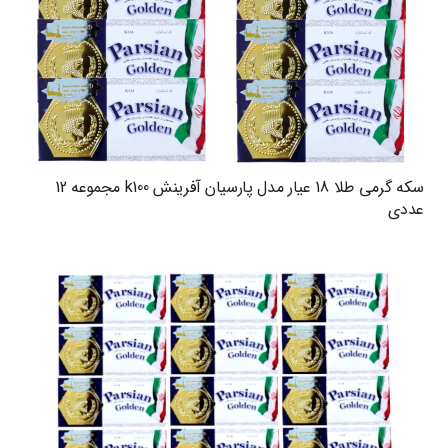
سکه گرمی طلا 18 عیار مدل پارسیان آفرینش k100 مجموعه 12
عددی