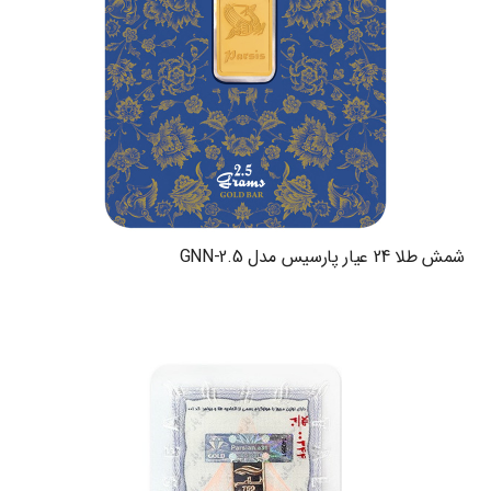
شمش طلا 24 عیار پارسیس مدل GNN-2.5