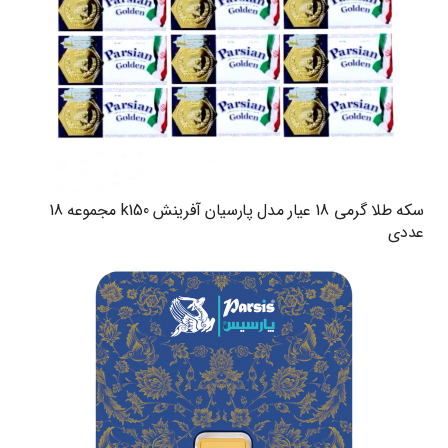
سکه طلا گرمی 18 عیار مدل پارسیان آفرینش k150 مجموعه 18
عددی