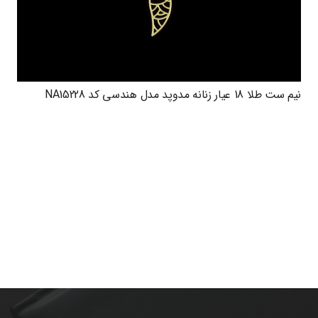
نیم ست طلا 18 عیار زنانه مدوپد مدل هندسی کد NA15228