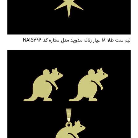
نیم ست طلا 18 عیار زنانه مدوپد مدل ستاره کد NA15396