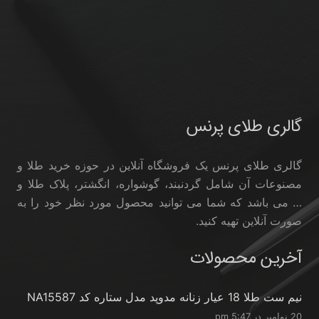
گالری طلای پرنس
گالری طلای پرنس یک فروشگاه آنلاین در حوزه خرید طلا و
مصنوعات آن شامل گردنبند، گوشواره، انگشتر، پلاک طلا و
… می باشد که شما می توانید محصول مورد نظر خود را به
صورت آنلاین تهیه کنید.
آخرین محصولات
نیم ست طلا 18 عیار زنانه مدوپد مدل ستاره کد NA15587
20 نوامبر در 5:47 pm