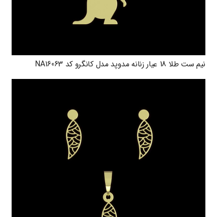
نیم ست طلا 18 عیار زنانه مدوپد مدل کانگرو کد NA16063