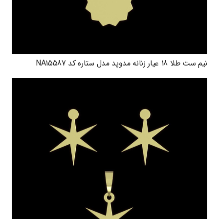
نیم ست طلا 18 عیار زنانه مدوپد مدل ستاره کد NA15587