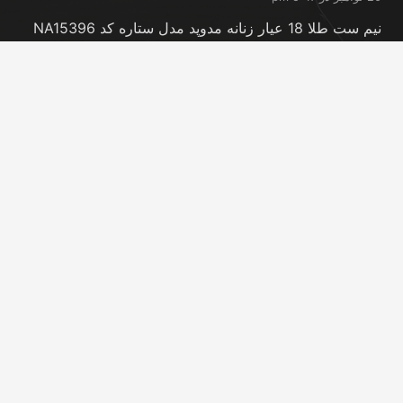
نیم ست طلا 18 عیار زنانه مدوپد مدل ستاره کد NA15396
20 نوامبر در 5:46 pm
نیم ست طلا 18 عیار زنانه مدوپد مدل کانگرو کد
NA16063
20 نوامبر در 5:44 pm
تماس با ما
info@peransgold.ir