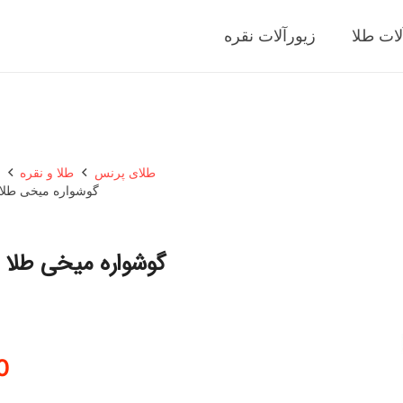
لات طلا
زیورآلات نقره
طلای پرنس
طلا و نقره
ز
گوشواره میخی طلا 18 عیار زنانه گالری قو طلایی مدل قلب فرمات
0