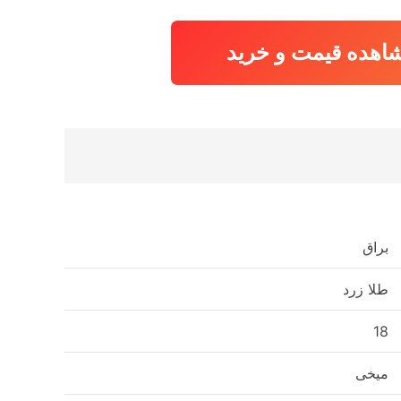
اهده قیمت و خرید
براق
طلا زرد
18
میخی