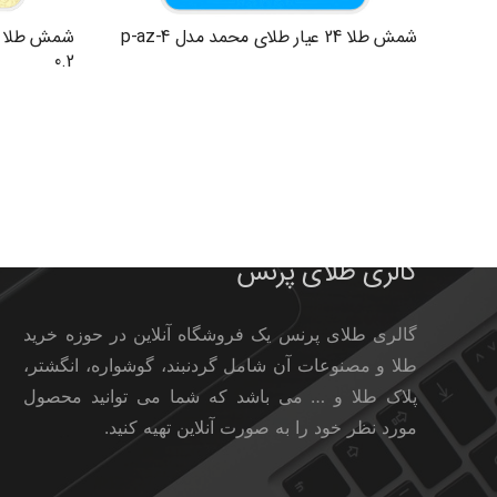
شمش طلا 24 عیار طلای محمد مدل p-az-4
0.2
گالری طلای پرنس
گالری طلای پرنس یک فروشگاه آنلاین در حوزه خرید
طلا و مصنوعات آن شامل گردنبند، گوشواره، انگشتر،
پلاک طلا و … می باشد که شما می توانید محصول
مورد نظر خود را به صورت آنلاین تهیه کنید.