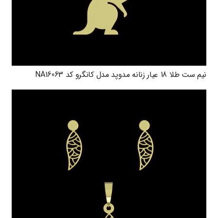
نیم ست طلا 18 عیار زنانه مدوپد مدل کانگرو کد NA16063