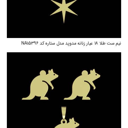
نیم ست طلا 18 عیار زنانه مدوپد مدل ستاره کد NA15396