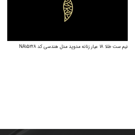
نیم ست طلا 18 عیار زنانه مدوپد مدل هندسی کد NA15228