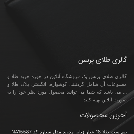
گالری طلای پرنس
گالری طلای پرنس یک فروشگاه آنلاین در حوزه خرید طلا و
مصنوعات آن شامل گردنبند، گوشواره، انگشتر، پلاک طلا و
… می باشد که شما می توانید محصول مورد نظر خود را به
صورت آنلاین تهیه کنید.
آخرین محصولات
نیم ست طلا 18 عیار زنانه مدوپد مدل ستاره کد NA15587