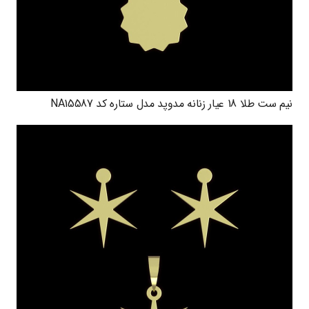
نیم ست طلا 18 عیار زنانه مدوپد مدل ستاره کد NA15587